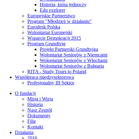
Historia, która jednoczy
Edu explorer
Europejskie Partnerstwo
Program "Młodzież w działaniu"
Eurodesk Polska
Wolontariat Europejski
Wsparcie Demokracji 2015
Program Grundtvig
Projekt Partnerski Grundtviga
Wolontariat Seniorów z Niemcami
Wolontariat Seniorów z Włochami
Wolontariat Seniorów z Bułgarią
RITA - Study Tours to Poland
Współpraca międzysektorowa
Profesjonalny III Sektor
O fundacji
Misja i Wizja
Historia
Nasz Zespół
Dokumenty
Filie
Kontakt
Działania
2016