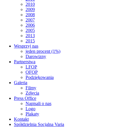
2010
2009
2008
2007
2006
2005
2013
2015
Wesprzyj nas
jeden procent (1%)
Darowizny
Partnerstwa
LFOP
OFOP
Podziękowania
Galeria
Filmy
Zdjęcia
Press Office
Napisali o nas
Logo
Plakaty
Kontakt
Spółdzielnia Socjalna Varia