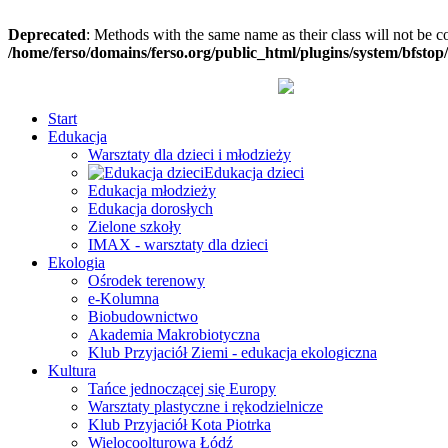
Deprecated
: Methods with the same name as their class will not be c
/home/ferso/domains/ferso.org/public_html/plugins/system/bfstop
Start
Edukacja
Warsztaty dla dzieci i młodzieży
Edukacja dzieci
Edukacja młodzieży
Edukacja dorosłych
Zielone szkoły
IMAX - warsztaty dla dzieci
Ekologia
Ośrodek terenowy
e-Kolumna
Biobudownictwo
Akademia Makrobiotyczna
Klub Przyjaciół Ziemi - edukacja ekologiczna
Kultura
Tańce jednoczącej się Europy
Warsztaty plastyczne i rękodzielnicze
Klub Przyjaciół Kota Piotrka
Wielocoolturowa Łódź