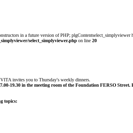
onstructors in a future version of PHP; plgContentselect_simplyviewer h
t_simplyviewer/select_simplyviewer.php
on line
20
TA invites you to Thursday's weekly dinners.
7.00-19.30 in the meeting room of the Foundation FERSO Street.
g topics: