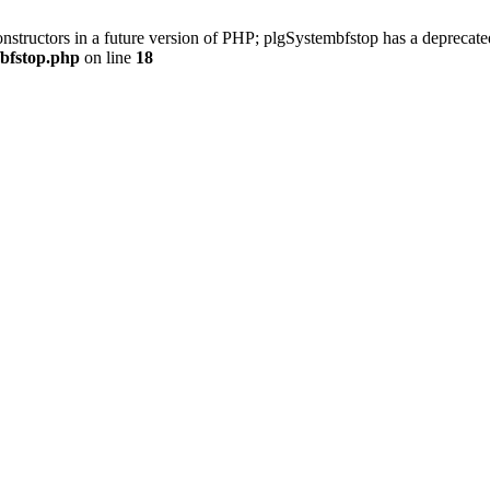
onstructors in a future version of PHP; plgSystembfstop has a deprecate
/bfstop.php
on line
18