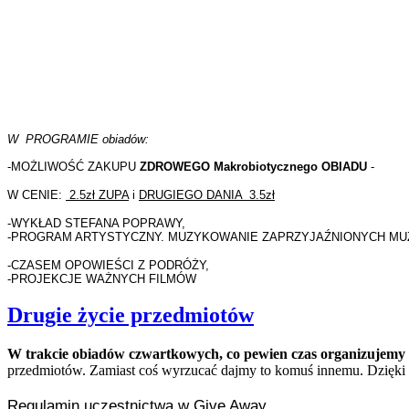
W PROGRAMIE obiadów:
-MOŻLIWOŚĆ ZAKUPU
ZDROWEGO Makrobiotycznego OBIADU
-
W CENIE:
2.5zł ZUPA
i
DRUGIEGO DANIA 3.5zł
-WYKŁAD STEFANA POPRAWY,
-PROGRAM ARTYSTYCZNY. MUZYKOWANIE ZAPRZYJAŹNIONYCH M
-CZASEM OPOWIEŚCI Z PODRÓŻY,
-PROJEKCJE WAŻNYCH FILMÓW
Drugie życie przedmiotów
W trakcie obiadów czwartkowych, co pewien czas organizujemy
przedmiotów. Zamiast coś wyrzucać dajmy to komuś innemu. Dzięki 
Regulamin uczestnictwa w Give Away.