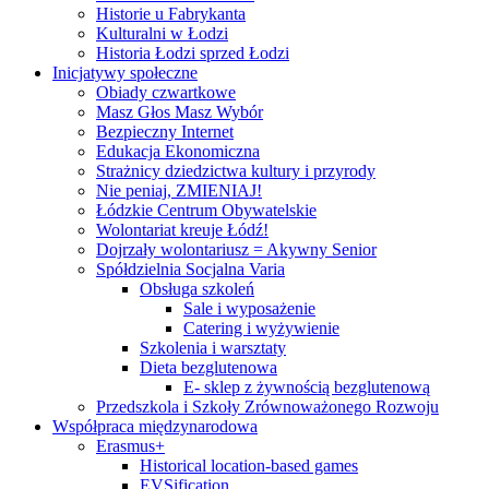
Historie u Fabrykanta
Kulturalni w Łodzi
Historia Łodzi sprzed Łodzi
Inicjatywy społeczne
Obiady czwartkowe
Masz Głos Masz Wybór
Bezpieczny Internet
Edukacja Ekonomiczna
Strażnicy dziedzictwa kultury i przyrody
Nie peniaj, ZMIENIAJ!
Łódzkie Centrum Obywatelskie
Wolontariat kreuje Łódź!
Dojrzały wolontariusz = Akywny Senior
Spółdzielnia Socjalna Varia
Obsługa szkoleń
Sale i wyposażenie
Catering i wyżywienie
Szkolenia i warsztaty
Dieta bezglutenowa
E- sklep z żywnością bezglutenową
Przedszkola i Szkoły Zrównoważonego Rozwoju
Współpraca międzynarodowa
Erasmus+
Historical location-based games
EVSification