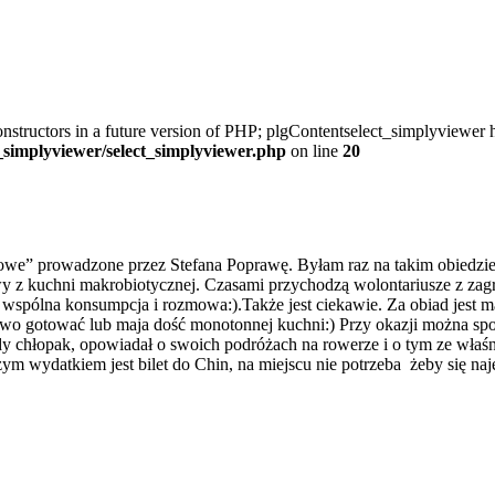
onstructors in a future version of PHP; plgContentselect_simplyviewer h
t_simplyviewer/select_simplyviewer.php
on line
20
” prowadzone przez Stefana Poprawę. Byłam raz na takim obiedzie i 
y z kuchni makrobiotycznej. Czasami przychodzą wolontariusze z zagra
wspólna konsumpcja i rozmowa:).Także jest ciekawie. Za obiad jest ma
zdrowo gotować lub maja dość monotonnej kuchni:) Przy okazji można sp
y chłopak, opowiadał o swoich podróżach na rowerze i o tym ze właśni
ym wydatkiem jest bilet do Chin, na miejscu nie potrzeba żeby się naj