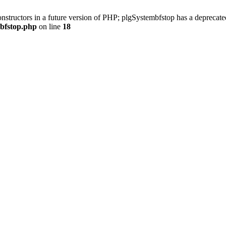
onstructors in a future version of PHP; plgSystembfstop has a deprecate
/bfstop.php
on line
18