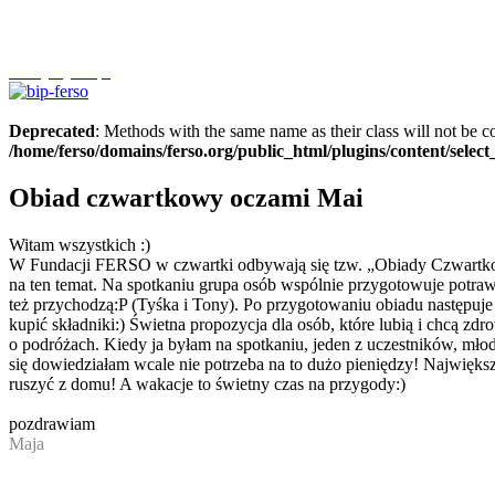
Szczytnycel.pl
Deprecated
: Methods with the same name as their class will not be c
/home/ferso/domains/ferso.org/public_html/plugins/content/selec
Obiad czwartkowy oczami Mai
Witam wszystkich :)
W Fundacji FERSO w czwartki odbywają się tzw. „Obiady Czwartkowe
na ten temat. Na spotkaniu grupa osób wspólnie przygotowuje potraw
też przychodzą:P (Tyśka i Tony). Po przygotowaniu obiadu następuje 
kupić składniki:) Świetna propozycja dla osób, które lubią i chcą 
o podróżach. Kiedy ja byłam na spotkaniu, jeden z uczestników, młod
się dowiedziałam wcale nie potrzeba na to dużo pieniędzy! Największ
ruszyć z domu! A wakacje to świetny czas na przygody:)
pozdrawiam
Maja