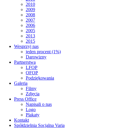
2010
2009
2008
2007
2006
2005
2013
2015
Wesprzyj nas
jeden procent (1%)
Darowizny
Partnerstwa
LFOP
OFOP
Podziękowania
Galeria
Filmy
Zdjęcia
Press Office
Napisali o nas
Logo
Plakaty
Kontakt
Spółdzielnia Socjalna Varia