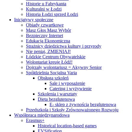
Historie u Fabrykanta
Kulturalni w Łodzi
Historia Łodzi sprzed Łodzi
Inicjatywy społeczne
Obiady czwartkowe
Masz Głos Masz Wybór
Bezpieczny Internet
Edukacja Ekonomiczna
Strażnicy dziedzictwa kultury i przyrody
Nie peniaj, ZMIENIAJ!
Łódzkie Centrum Obywatelskie
Wolontariat kreuje Łódź!
Dojrzały wolontariusz = Akywny Senior
Spółdzielnia Socjalna Varia
Obsługa szkoleń
Sale i wyposażenie
Catering i wyżywienie
Szkolenia i warsztaty
Dieta bezglutenowa
E- sklep z żywnością bezglutenową
Przedszkola i Szkoły Zrównoważonego Rozwoju
Współpraca międzynarodowa
Erasmus+
Historical location-based games
EVSification