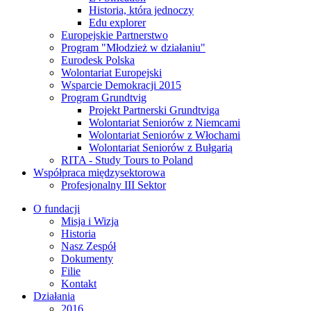
Historia, która jednoczy
Edu explorer
Europejskie Partnerstwo
Program "Młodzież w działaniu"
Eurodesk Polska
Wolontariat Europejski
Wsparcie Demokracji 2015
Program Grundtvig
Projekt Partnerski Grundtviga
Wolontariat Seniorów z Niemcami
Wolontariat Seniorów z Włochami
Wolontariat Seniorów z Bułgarią
RITA - Study Tours to Poland
Współpraca międzysektorowa
Profesjonalny III Sektor
O fundacji
Misja i Wizja
Historia
Nasz Zespół
Dokumenty
Filie
Kontakt
Działania
2016