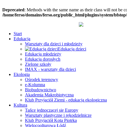
Deprecated
: Methods with the same name as their class will not be c
/home/ferso/domains/ferso.org/public_html/plugins/system/bfstop
Start
Edukacja
Warsztaty dla dzieci i młodzieży
Edukacja dzieci
Edukacja młodzieży
Edukacja dorosłych
Zielone szkoły
IMAX - warsztaty dla dzieci
Ekologia
Ośrodek terenowy
e-Kolumna
Biobudownictwo
Akademia Makrobiotyczna
Klub Przyjaciół Ziemi - edukacja ekologiczna
Kultura
Tańce jednoczącej się Europy
Warsztaty plastyczne i rękodzielnicze
Klub Przyjaciół Kota Piotrka
Wielocoolturowa Łódź