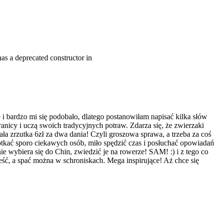
as a deprecated constructor in
bardzo mi się podobało, dlatego postanowiłam napisać kilka słów
nicy i uczą swoich tradycyjnych potraw. Zdarza się, że zwierzaki
ła zrzutka 6zł za dwa dania! Czyli groszowa sprawa, a trzeba za coś
otkać sporo ciekawych osób, miło spędzić czas i posłuchać opowiadań
e wybiera się do Chin, zwiedzić je na rowerze! SAM! :) i z tego co
eść, a spać można w schroniskach. Mega inspirujące! Aż chce się