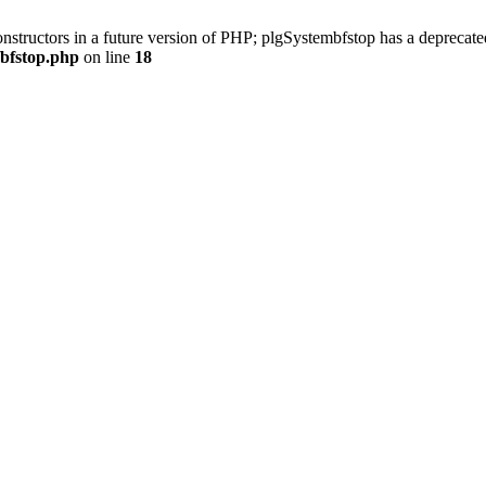
onstructors in a future version of PHP; plgSystembfstop has a deprecate
/bfstop.php
on line
18