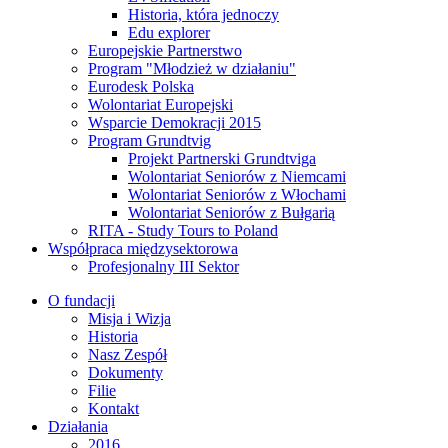
Historia, która jednoczy
Edu explorer
Europejskie Partnerstwo
Program "Młodzież w działaniu"
Eurodesk Polska
Wolontariat Europejski
Wsparcie Demokracji 2015
Program Grundtvig
Projekt Partnerski Grundtviga
Wolontariat Seniorów z Niemcami
Wolontariat Seniorów z Włochami
Wolontariat Seniorów z Bułgarią
RITA - Study Tours to Poland
Współpraca międzysektorowa
Profesjonalny III Sektor
O fundacji
Misja i Wizja
Historia
Nasz Zespół
Dokumenty
Filie
Kontakt
Działania
2016