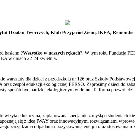
tytut Działań Twórczych, Klub Przyjaciół Ziemi, IKEA, Remondis
od hasłem:
?Wszystko w naszych rękach
?. W tym roku Fundacja FE
KEA w dniach 22-24 kwietnia.
skie warsztaty dla dzieci z przedszkola nr 126 oraz Szkoły Podstawo
 oraz zespół edukacji ekologicznej FERSO. Zaprosimy dzieci do za
prosty sposób być bardziej ekologicznym w domu. Ta forma pozwoli dz
o wizyta edukacyjna, zaplanowana specjalnie z myślą o studentach k
i zapoznają się z ideą IWAY oraz innowacyjnymi rozwiązaniami wprow
skiego zarządzania odpadami i pozyskiwania energii oraz stosowania 