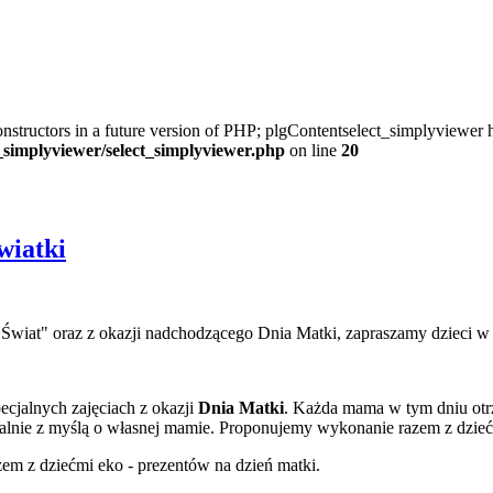
onstructors in a future version of PHP; plgContentselect_simplyviewer h
t_simplyviewer/select_simplyviewer.php
on line
20
wiatki
wiat" oraz z okazji nadchodzącego Dnia Matki, zapraszamy dzieci w w
cjalnych zajęciach z okazji
Dnia Matki
. Każda mama w tym dniu otrzy
jalnie z myślą o własnej mamie. Proponujemy wykonanie razem z dzieć
m z dziećmi eko - prezentów na dzień matki.