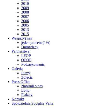
2010
2009
2008
2007
2006
2005
2013
2015
Wesprzyj nas
jeden procent (1%)
Darowizny
Partnerstwa
LFOP
OFOP
Podziękowania
Galeria
Filmy
Zdjęcia
Press Office
Napisali o nas
Logo
Plakaty
Kontakt
Spółdzielnia Socjalna Varia