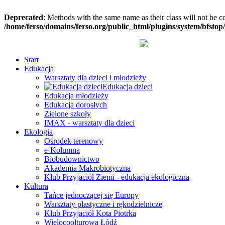
Deprecated
: Methods with the same name as their class will not be c
/home/ferso/domains/ferso.org/public_html/plugins/system/bfstop
Start
Edukacja
Warsztaty dla dzieci i młodzieży
Edukacja dzieci
Edukacja młodzieży
Edukacja dorosłych
Zielone szkoły
IMAX - warsztaty dla dzieci
Ekologia
Ośrodek terenowy
e-Kolumna
Biobudownictwo
Akademia Makrobiotyczna
Klub Przyjaciół Ziemi - edukacja ekologiczna
Kultura
Tańce jednoczącej się Europy
Warsztaty plastyczne i rękodzielnicze
Klub Przyjaciół Kota Piotrka
Wielocoolturowa Łódź