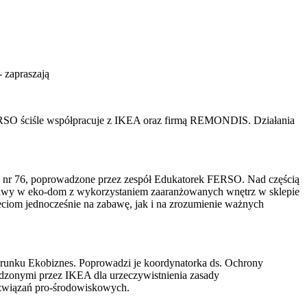
- zapraszają
RSO ściśle współpracuje z IKEA oraz firmą REMONDIS. Działania
wej nr 76, poprowadzone przez zespół Edukatorek FERSO. Nad częścią
bawy w eko-dom z wykorzystaniem zaaranżowanych wnętrz w sklepie
ieciom jednocześnie na zabawę, jak i na zrozumienie ważnych
ierunku Ekobiznes. Poprowadzi je koordynatorka ds. Ochrony
adzonymi przez IKEA dla urzeczywistnienia zasady
rozwiązań pro-środowiskowych.