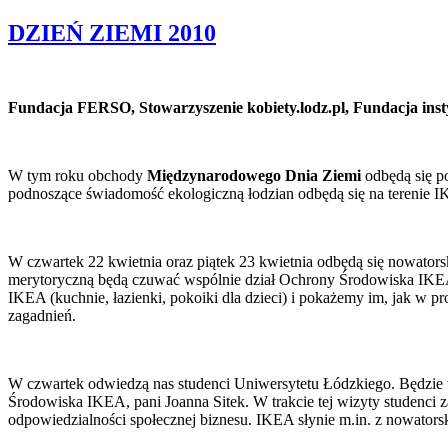
DZIEŃ ZIEMI 2010
Fundacja FERSO, Stowarzyszenie kobiety.lodz.pl, Fundacja ins
W tym roku obchody
Międzynarodowego Dnia Ziemi
odbędą się p
podnoszące świadomość ekologiczną łodzian odbędą się na terenie I
W czwartek 22 kwietnia oraz piątek 23 kwietnia odbędą się nowator
merytoryczną będą czuwać wspólnie dział Ochrony Środowiska IKEA
IKEA (kuchnie, łazienki, pokoiki dla dzieci) i pokażemy im, jak w 
zagadnień.
W czwartek odwiedzą nas studenci Uniwersytetu Łódzkiego. Będzie t
Środowiska IKEA, pani Joanna Sitek. W trakcie tej wizyty studenc
odpowiedzialności społecznej biznesu. IKEA słynie m.in. z nowator