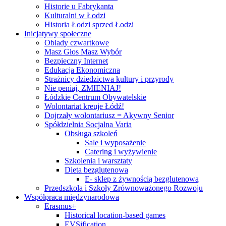
Historie u Fabrykanta
Kulturalni w Łodzi
Historia Łodzi sprzed Łodzi
Inicjatywy społeczne
Obiady czwartkowe
Masz Głos Masz Wybór
Bezpieczny Internet
Edukacja Ekonomiczna
Strażnicy dziedzictwa kultury i przyrody
Nie peniaj, ZMIENIAJ!
Łódzkie Centrum Obywatelskie
Wolontariat kreuje Łódź!
Dojrzały wolontariusz = Akywny Senior
Spółdzielnia Socjalna Varia
Obsługa szkoleń
Sale i wyposażenie
Catering i wyżywienie
Szkolenia i warsztaty
Dieta bezglutenowa
E- sklep z żywnością bezglutenową
Przedszkola i Szkoły Zrównoważonego Rozwoju
Współpraca międzynarodowa
Erasmus+
Historical location-based games
EVSification