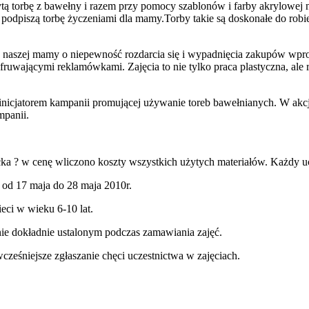
tą torbę z bawełny i razem przy pomocy szablonów i farby akrylowej 
odpiszą torbę życzeniami dla mamy.Torby takie są doskonałe do robi
ż naszej mamy o niepewność rozdarcia się i wypadnięcia zakupów wpro
 fruwającymi reklamówkami. Zajęcia to nie tylko praca plastyczna, 
nicjatorem kampanii promującej używanie toreb bawełnianych. W akcję
mpanii.
ka ? w cenę wliczono koszty wszystkich użytych materiałów. Każdy 
 od 17 maja do 28 maja 2010r.
eci w wieku 6-10 lat.
nie dokładnie ustalonym podczas zamawiania zajęć.
eśniejsze zgłaszanie chęci uczestnictwa w zajęciach.