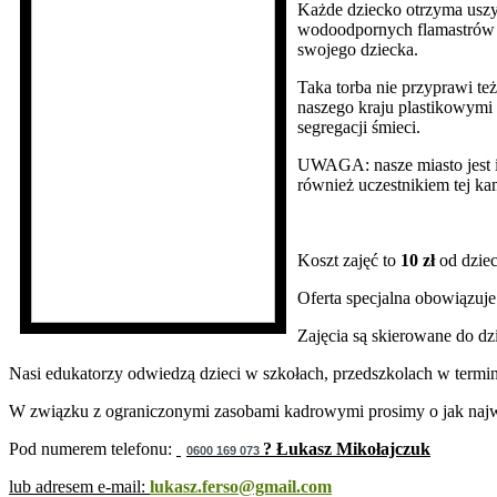
Każde dziecko otrzyma uszy
wodoodpornych flamastrów p
swojego dziecka.
Taka torba nie przyprawi te
naszego kraju plastikowymi
segregacji śmieci.
UWAGA: nasze miasto jest i
również uczestnikiem tej ka
Koszt zajęć to
10 zł
od dziec
Oferta specjalna obowiązuje
Zajęcia są skierowane do dzi
Nasi edukatorzy odwiedzą dzieci w szkołach, przedszkolach w termi
W związku z ograniczonymi zasobami kadrowymi prosimy o jak najwcz
Pod numerem telefonu:
? Łukasz Mikołajczuk
0600 169 073
lub adresem e-mail:
lukasz.ferso@gmail.com