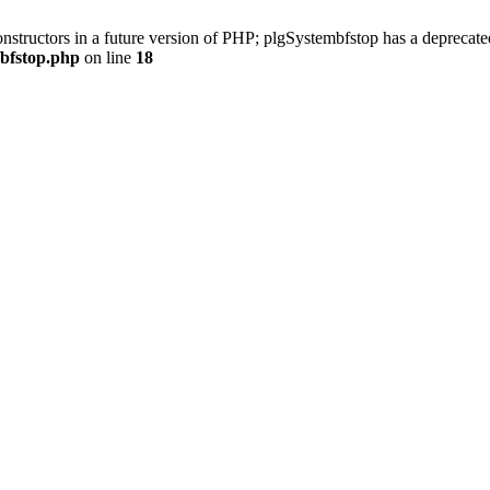
onstructors in a future version of PHP; plgSystembfstop has a deprecate
/bfstop.php
on line
18