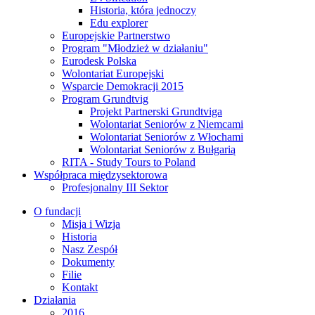
Historia, która jednoczy
Edu explorer
Europejskie Partnerstwo
Program "Młodzież w działaniu"
Eurodesk Polska
Wolontariat Europejski
Wsparcie Demokracji 2015
Program Grundtvig
Projekt Partnerski Grundtviga
Wolontariat Seniorów z Niemcami
Wolontariat Seniorów z Włochami
Wolontariat Seniorów z Bułgarią
RITA - Study Tours to Poland
Współpraca międzysektorowa
Profesjonalny III Sektor
O fundacji
Misja i Wizja
Historia
Nasz Zespół
Dokumenty
Filie
Kontakt
Działania
2016