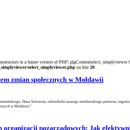
onstructors in a future version of PHP; plgContentselect_simplyviewer h
t_simplyviewer/select_simplyviewer.php
on line
20
zem zmian społecznych w Mołdawii
z rumuńskiego, Dana Solonean, odwiedziła naszego mołdawskiego partnera, organiza
ecznych w Mołdawii”.
h organizacji pozarządowych: Jak efektywn