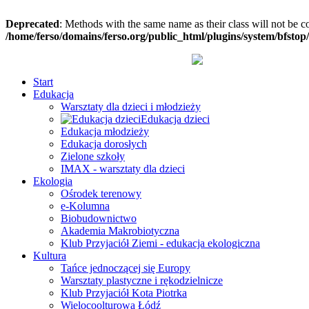
Deprecated
: Methods with the same name as their class will not be c
/home/ferso/domains/ferso.org/public_html/plugins/system/bfstop
Start
Edukacja
Warsztaty dla dzieci i młodzieży
Edukacja dzieci
Edukacja młodzieży
Edukacja dorosłych
Zielone szkoły
IMAX - warsztaty dla dzieci
Ekologia
Ośrodek terenowy
e-Kolumna
Biobudownictwo
Akademia Makrobiotyczna
Klub Przyjaciół Ziemi - edukacja ekologiczna
Kultura
Tańce jednoczącej się Europy
Warsztaty plastyczne i rękodzielnicze
Klub Przyjaciół Kota Piotrka
Wielocoolturowa Łódź