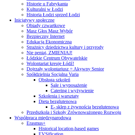
Historie u Fabrykanta
Kulturalni w Łodzi
Historia Łodzi sprzed Łodzi
Inicjatywy społeczne
Obiady czwartkowe
Masz Głos Masz Wybór
Bezpieczny Internet
Edukacja Ekonomiczna
Strażnicy dziedzictwa kultury i przyrody
Nie peniaj, ZMIENIAJ!
Łódzkie Centrum Obywatelskie
Wolontariat kreuje Łódź!
Dojrzały wolontariusz = Akywny Senior
Spółdzielnia Socjalna Varia
Obsługa szkoleń
Sale i wyposażenie
Catering i wyżywienie
Szkolenia i warsztaty
Dieta bezglutenowa
E- sklep z żywnością bezglutenową
Przedszkola i Szkoły Zrównoważonego Rozwoju
Współpraca międzynarodowa
Erasmus+
Historical location-based games
EVSification