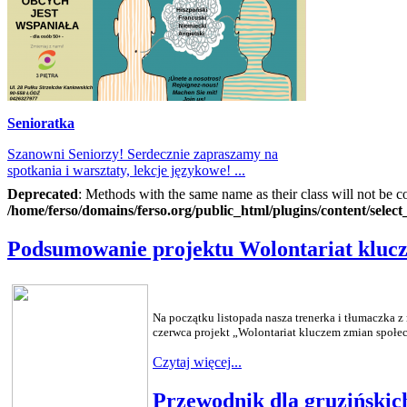
Senioratka
Szanowni Seniorzy! Serdecznie zapraszamy na
spotkania i warsztaty, lekcje językowe! ...
Deprecated
: Methods with the same name as their class will not be c
/home/ferso/domains/ferso.org/public_html/plugins/content/selec
Podsumowanie projektu Wolontariat kluc
Na początku listopada nasza trenerka i tłumaczka 
czerwca projekt „Wolontariat kluczem zmian społ
Czytaj więcej...
Przewodnik dla gruzińskic