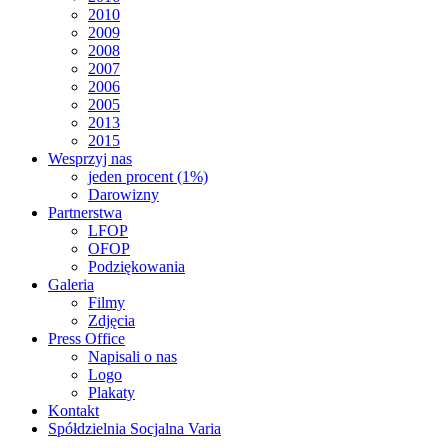
2010
2009
2008
2007
2006
2005
2013
2015
Wesprzyj nas
jeden procent (1%)
Darowizny
Partnerstwa
LFOP
OFOP
Podziękowania
Galeria
Filmy
Zdjęcia
Press Office
Napisali o nas
Logo
Plakaty
Kontakt
Spółdzielnia Socjalna Varia