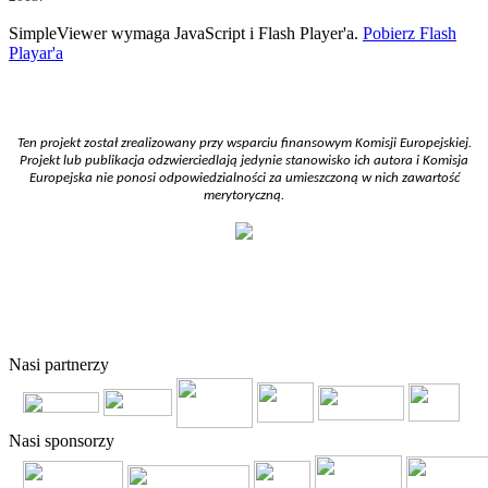
SimpleViewer wymaga JavaScript i Flash Player'a.
Pobierz Flash
Playar'a
Ten projekt został zrealizowany przy wsparciu finansowym Komisji Europejskiej.
Projekt lub publikacja odzwierciedlają jedynie stanowisko ich autora i Komisja
Europejska nie ponosi odpowiedzialności za umieszczoną w nich zawartość
merytoryczną.
© 2011 Copyright
FERSO
by
SelectStar.pl
Nasi partnerzy
Nasi sponsorzy