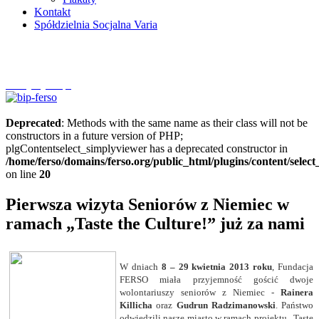
Kontakt
Spółdzielnia Socjalna Varia
Szczytnycel.pl
Deprecated
: Methods with the same name as their class will not be
constructors in a future version of PHP;
plgContentselect_simplyviewer has a deprecated constructor in
/home/ferso/domains/ferso.org/public_html/plugins/content/selec
on line
20
Pierwsza wizyta Seniorów z Niemiec w
ramach „Taste the Culture!” już za nami
W dniach
8 – 29 kwietnia 2013 roku
, Fundacja
FERSO miała przyjemność gościć dwoje
wolontariuszy seniorów z Niemiec -
Rainera
Killicha
oraz
Gudrun Radzimanowski
. Państwo
odwiedzili nasze miasto w ramach projektu „Taste