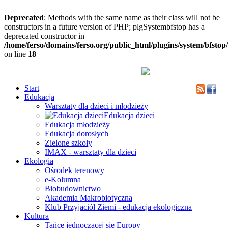
Deprecated
: Methods with the same name as their class will not be
constructors in a future version of PHP; plgSystembfstop has a
deprecated constructor in
/home/ferso/domains/ferso.org/public_html/plugins/system/bfstop
on line
18
Start
Edukacja
Warsztaty dla dzieci i młodzieży
Edukacja dzieci
Edukacja młodzieży
Edukacja dorosłych
Zielone szkoły
IMAX - warsztaty dla dzieci
Ekologia
Ośrodek terenowy
e-Kolumna
Biobudownictwo
Akademia Makrobiotyczna
Klub Przyjaciół Ziemi - edukacja ekologiczna
Kultura
Tańce jednoczącej się Europy