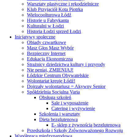
Warsztaty plastyczne i rękodzielnicze
Klub Przyjaciół Kota Piotrka
Wielocoolturowa Łódź
Historie u Fabrykanta
Kulturalni w Łodzi
Historia Łodzi sprzed Łodzi
Inicjatywy społeczne
Obiady czwartkowe
Masz Głos Masz Wybór
Bezpieczny Internet
Edukacja Ekonomiczna
Strażnicy dziedzictwa kultury i przyrody
Nie peniaj, ZMIENIAJ!
Łódzkie Centrum Obywatelskie
Wolontariat kreuje Łódź!
Dojrzały wolontariusz = Akywny Senior
Spółdzielnia Socjalna Varia
Obsługa szkoleń
Sale i wyposażenie
Catering i wyżywienie
Szkolenia i warsztaty
Dieta bezglutenowa
E- sklep z żywnością bezglutenową
Przedszkola i Szkoły Zrównoważonego Rozwoju
Współpraca międzynarodowa