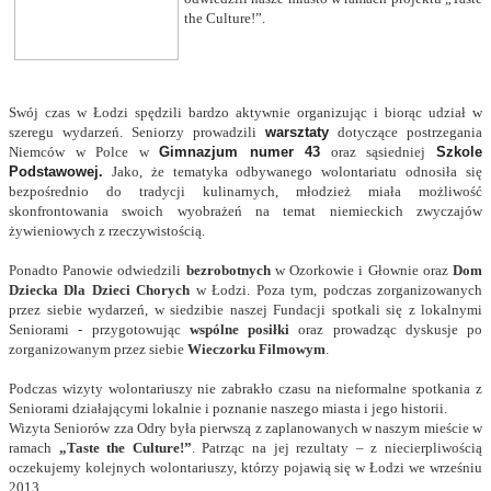
the Culture!”.
Swój czas w Łodzi spędzili bardzo aktywnie organizując i biorąc udział w
szeregu wydarzeń.
Seniorzy prowadzili
warsztaty
dotyczące postrzegania
Niemców w Polce w
Gimnazjum numer 43
oraz sąsiedniej
Szkole
Podstawowej.
Jako, że tematyka odbywanego wolontariatu odnosiła się
bezpośrednio do tradycji kulinarnych, młodzież miała możliwość
skonfrontowania swoich wyobrażeń na temat niemieckich zwyczajów
żywieniowych z rzeczywistością.
Ponadto Panowie odwiedzili
bezrobotnych
w Ozorkowie i Głownie oraz
Dom
Dziecka Dla Dzieci Chorych
w Łodzi. Poza tym, podczas zorganizowanych
przez siebie wydarzeń, w siedzibie naszej Fundacji spotkali się z lokalnymi
Seniorami - przygotowując
wspólne posiłki
oraz prowadząc dyskusje po
zorganizowanym przez siebie
Wieczorku Filmowym
.
Podczas wizyty wolontariuszy nie zabrakło czasu na nieformalne spotkania z
Seniorami działającymi lokalnie i poznanie naszego miasta i jego historii.
Wizyta Seniorów zza Odry była pierwszą z zaplanowanych w naszym mieście w
ramach
„Taste the Culture!”
. Patrząc na jej rezultaty – z niecierpliwością
oczekujemy kolejnych wolontariuszy, którzy pojawią się w Łodzi we wrześniu
2013.