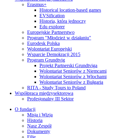
Erasmus+
Historical location-based games
EVSification
Historia, która jednoczy
Edu explorer
Europejskie Partnerstwo
Program "Młodzież w działaniu"
Eurodesk Polska
Wolontariat Europejski
Wsparcie Demokracji 2015
Program Grundtvig
Projekt Partnerski Grundtviga
Wolontariat Seniorów z Niemcami
Wolontariat Seniorów z Włochami
Wolontariat Seniorów z Bułgarią
RITA - Study Tours to Poland
Współpraca międzysektorowa
Profesjonalny III Sektor
O fundacji
Misja i Wizja
Historia
Nasz Zespół
Dokumenty
Filie