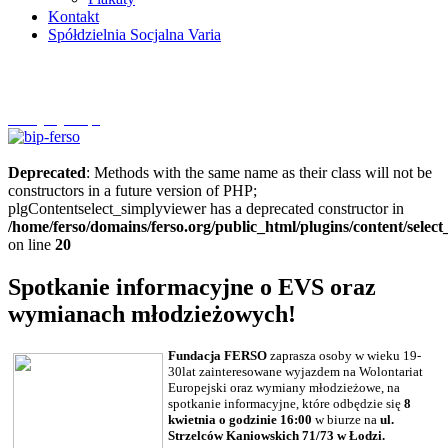
Kontakt
Spółdzielnia Socjalna Varia
Szczytnycel.pl
Deprecated
: Methods with the same name as their class will not be
constructors in a future version of PHP;
plgContentselect_simplyviewer has a deprecated constructor in
/home/ferso/domains/ferso.org/public_html/plugins/content/selec
on line
20
Spotkanie informacyjne o EVS oraz
wymianach młodzieżowych!
Fundacja FERSO
zaprasza osoby w wieku 19-
30lat zainteresowane wyjazdem na Wolontariat
Europejski oraz wymiany młodzieżowe, na
spotkanie informacyjne, które odbędzie się
8
kwietnia o godzinie 16:00
w biurze na
ul.
Strzelców Kaniowskich 71/73 w Łodzi.