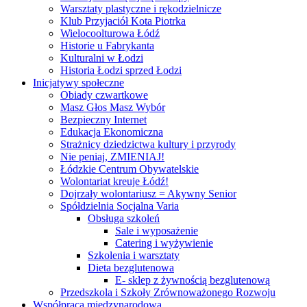
Warsztaty plastyczne i rękodzielnicze
Klub Przyjaciół Kota Piotrka
Wielocoolturowa Łódź
Historie u Fabrykanta
Kulturalni w Łodzi
Historia Łodzi sprzed Łodzi
Inicjatywy społeczne
Obiady czwartkowe
Masz Głos Masz Wybór
Bezpieczny Internet
Edukacja Ekonomiczna
Strażnicy dziedzictwa kultury i przyrody
Nie peniaj, ZMIENIAJ!
Łódzkie Centrum Obywatelskie
Wolontariat kreuje Łódź!
Dojrzały wolontariusz = Akywny Senior
Spółdzielnia Socjalna Varia
Obsługa szkoleń
Sale i wyposażenie
Catering i wyżywienie
Szkolenia i warsztaty
Dieta bezglutenowa
E- sklep z żywnością bezglutenową
Przedszkola i Szkoły Zrównoważonego Rozwoju
Współpraca międzynarodowa