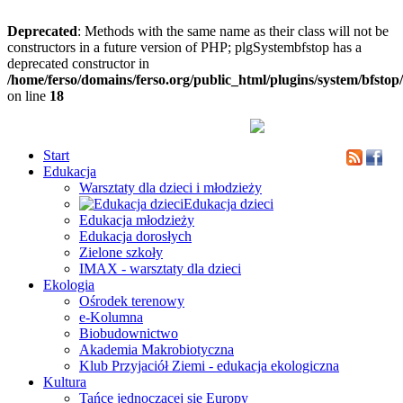
Deprecated
: Methods with the same name as their class will not be
constructors in a future version of PHP; plgSystembfstop has a
deprecated constructor in
/home/ferso/domains/ferso.org/public_html/plugins/system/bfstop
on line
18
Start
Edukacja
Warsztaty dla dzieci i młodzieży
Edukacja dzieci
Edukacja młodzieży
Edukacja dorosłych
Zielone szkoły
IMAX - warsztaty dla dzieci
Ekologia
Ośrodek terenowy
e-Kolumna
Biobudownictwo
Akademia Makrobiotyczna
Klub Przyjaciół Ziemi - edukacja ekologiczna
Kultura
Tańce jednoczącej się Europy