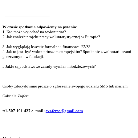
W czasie spotkania odpowiemy na pytania:
1. Kto może wyjechać na wolontariat?
2 Jak znaleźć projekt pracy woluntarystycznej w Europie?
3. Jak wyglądają kwestie formalne i finansowe EVS?
4. Jak to jest być wolontariuszem europejskim? Spotkanie z wolontariuszami
goszczonymi w fundacji.
5.Jakie są podstawowe zasady wymian młodzieżowych?
Osoby zdecydowane proszę o zgłoszenie swojego udziału SMS lub mailem
Gabriela Zajfert
tel. 507-101-427
e- mail:
evs.ferso@gmail.com
© 2011 Copyright
FERSO
by
SelectStar.pl