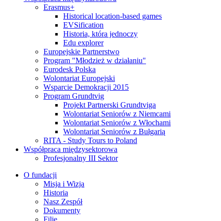
Erasmus+
Historical location-based games
EVSification
Historia, która jednoczy
Edu explorer
Europejskie Partnerstwo
Program "Młodzież w działaniu"
Eurodesk Polska
Wolontariat Europejski
Wsparcie Demokracji 2015
Program Grundtvig
Projekt Partnerski Grundtviga
Wolontariat Seniorów z Niemcami
Wolontariat Seniorów z Włochami
Wolontariat Seniorów z Bułgarią
RITA - Study Tours to Poland
Współpraca międzysektorowa
Profesjonalny III Sektor
O fundacji
Misja i Wizja
Historia
Nasz Zespół
Dokumenty
Filie