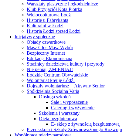
Warsztaty plastyczne i rękodzielnicze
Klub Przyjaciół Kota Piotrka
Wielocoolturowa Łódź
Historie u Fabrykanta
Kulturalni w Łodzi
Historia Łodzi sprzed Łodzi
Inicjatywy społeczne
Obiady czwartkowe
Masz Głos Masz Wybór
Bezpieczny Internet
Edukacja Ekonomiczna
Strażnicy dziedzictwa kultury i przyrody
Nie peniaj, ZMIENIAJ!
Łódzkie Centrum Obywatelskie
Wolontariat kreuje Łódź!
Dojrzały wolontariusz = Akywny Senior
Spółdzielnia Socjalna Varia
Obsługa szkoleń
Sale i wyposażenie
Catering i wyżywienie
Szkolenia i warsztaty
Dieta bezglutenowa
E- sklep z żywnością bezglutenową
Przedszkola i Szkoły Zrównoważonego Rozwoju
Współpraca międzynarodowa