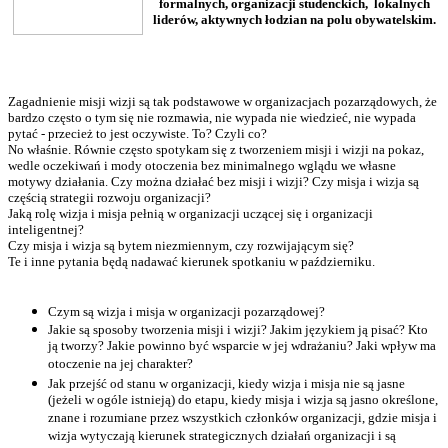
formalnych, organizacji studenckich, lokalnych
liderów, aktywnych łodzian na polu obywatelskim.
Zagadnienie misji wizji są tak podstawowe w organizacjach pozarządowych, że
bardzo często o tym się nie rozmawia, nie wypada nie wiedzieć, nie wypada
pytać - przecież to jest oczywiste. To? Czyli co?
No właśnie. Równie często spotykam się z tworzeniem misji i wizji na pokaz,
wedle oczekiwań i mody otoczenia bez minimalnego wglądu we własne
motywy działania. Czy można działać bez misji i wizji? Czy misja i wizja są
częścią strategii rozwoju organizacji?
Jaką rolę wizja i misja pełnią w organizacji uczącej się i organizacji
inteligentnej?
Czy misja i wizja są bytem niezmiennym, czy rozwijającym się?
Te i inne pytania będą nadawać kierunek spotkaniu w październiku.
Czym są wizja i misja w organizacji pozarządowej?
Jakie są sposoby tworzenia misji i wizji? Jakim językiem ją pisać? Kto
ją tworzy? Jakie powinno być wsparcie w jej wdrażaniu? Jaki wpływ ma
otoczenie na jej charakter?
Jak przejść od stanu w organizacji, kiedy wizja i misja nie są jasne
(jeżeli w ogóle istnieją) do etapu, kiedy misja i wizja są jasno określone,
znane i rozumiane przez wszystkich członków organizacji, gdzie misja i
wizja wytyczają kierunek strategicznych działań organizacji i są