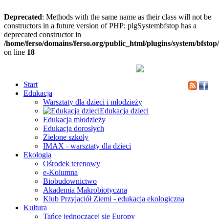
Deprecated
: Methods with the same name as their class will not be
constructors in a future version of PHP; plgSystembfstop has a
deprecated constructor in
/home/ferso/domains/ferso.org/public_html/plugins/system/bfstop
on line
18
Start
Edukacja
Warsztaty dla dzieci i młodzieży
Edukacja dzieci
Edukacja młodzieży
Edukacja dorosłych
Zielone szkoły
IMAX - warsztaty dla dzieci
Ekologia
Ośrodek terenowy
e-Kolumna
Biobudownictwo
Akademia Makrobiotyczna
Klub Przyjaciół Ziemi - edukacja ekologiczna
Kultura
Tańce jednoczącej się Europy