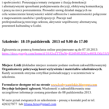
i społeczności. Poruszająca tematy związane z iluzją demokracji
i alternatywnymi sposobami podejmowania decyzji, efektywną komunikacją
i pracą na rzecz porozumienia. Prowadzi szereg działań mających na
celu wzmocnienie kreatywności wśród odbiorców i samosterowności połączone
z mapowaniem zasobów i predyspozycji. Pracuje nad
profesjonalizacją trzeciego sektora, aktywnie współtworzy alternatywną
przestrzeń kulturalną w Łodzi.
Szkolenie: 18-19 październik 2013
od 9.00 do 17.00
Zgłoszenia za pomocą formularza online przyjmowane są do 07.10.2013:
https://docs.google.com/forms/d/16A5oZTT9uNtyIGl4Fr8U8XUw46OLOtIz53
Miejsce: Łódź
(dokładne miejsce zostanie podane osobom zakwalifikowanym)
Organizatorzy pokrywają koszt wyżywienia i materiałów szkoleniowych.
Każdy uczestnik otrzyma certyfikat poświadczający o uczestnictwie w
szkoleniu.
Formularze dostępne też na stronie
www.lcobywatelskie.blogspot.com
Decyduje kolejność zgłoszeń.
Wiadomość o zakwalifikowaniu oraz
szczegółowe informacje zostaną przesłane do 08 października 2013.
W razie pytań związanych ze szkoleniem – proszę o kontakt pod nr tel.
426327977 lub
liliana.ferso@gmail.com