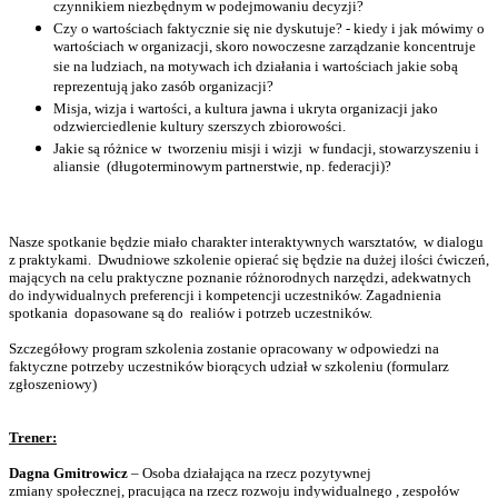
czynnikiem niezbędnym w podejmowaniu decyzji?
Czy o wartościach faktycznie się nie dyskutuje? - kiedy i jak mówimy o
wartościach w organizacji, skoro nowoczesne zarządzanie koncentruje
sie na ludziach, na motywach ich działania i wartościach jakie sobą
reprezentują jako zasób organizacji?
Misja, wizja i wartości, a kultura jawna i ukryta organizacji jako
odzwierciedlenie kultury szerszych zbiorowości.
Jakie są różnice w tworzeniu misji i wizji w fundacji, stowarzyszeniu i
aliansie (długoterminowym partnerstwie, np. federacji)?
Nasze spotkanie będzie miało charakter interaktywnych warsztatów, w dialogu
z praktykami. Dwudniowe szkolenie opierać się będzie na dużej ilości ćwiczeń,
mających na celu praktyczne poznanie różnorodnych narzędzi, adekwatnych
do indywidualnych preferencji i kompetencji uczestników. Zagadnienia
spotkania dopasowane są do realiów i potrzeb uczestników.
Szczegółowy program szkolenia zostanie opracowany w odpowiedzi na
faktyczne potrzeby uczestników biorących udział w szkoleniu (formularz
zgłoszeniowy)
Trener:
Dagna Gmitrowicz
– Osoba działająca na rzecz pozytywnej
zmiany społecznej, pracująca na rzecz rozwoju indywidualnego , zespołów