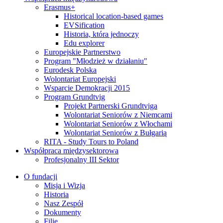
Erasmus+
Historical location-based games
EVSification
Historia, która jednoczy
Edu explorer
Europejskie Partnerstwo
Program "Młodzież w działaniu"
Eurodesk Polska
Wolontariat Europejski
Wsparcie Demokracji 2015
Program Grundtvig
Projekt Partnerski Grundtviga
Wolontariat Seniorów z Niemcami
Wolontariat Seniorów z Włochami
Wolontariat Seniorów z Bułgarią
RITA - Study Tours to Poland
Współpraca międzysektorowa
Profesjonalny III Sektor
O fundacji
Misja i Wizja
Historia
Nasz Zespół
Dokumenty
Filie