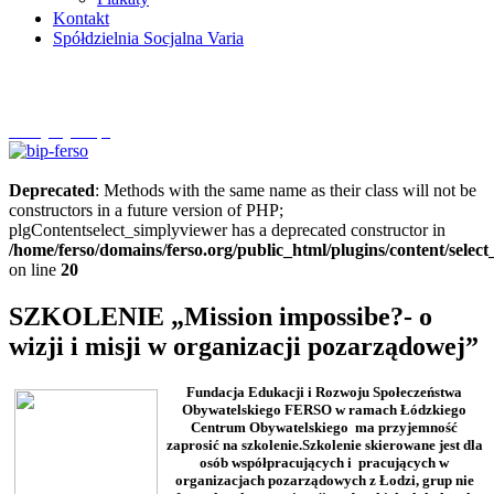
Kontakt
Spółdzielnia Socjalna Varia
Szczytnycel.pl
Deprecated
: Methods with the same name as their class will not be
constructors in a future version of PHP;
plgContentselect_simplyviewer has a deprecated constructor in
/home/ferso/domains/ferso.org/public_html/plugins/content/selec
on line
20
SZKOLENIE „Mission impossibe?- o
wizji i misji w organizacji pozarządowej”
Fundacja Edukacji i Rozwoju Społeczeństwa
Obywatelskiego FERSO w ramach Łódzkiego
Centrum Obywatelskiego ma przyjemność
zaprosić na szkolenie.Szkolenie skierowane jest dla
osób współpracujących i pracujących w
organizacjach pozarządowych z Łodzi, grup nie