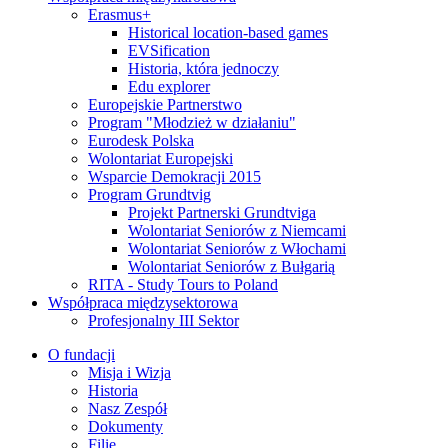
Erasmus+
Historical location-based games
EVSification
Historia, która jednoczy
Edu explorer
Europejskie Partnerstwo
Program "Młodzież w działaniu"
Eurodesk Polska
Wolontariat Europejski
Wsparcie Demokracji 2015
Program Grundtvig
Projekt Partnerski Grundtviga
Wolontariat Seniorów z Niemcami
Wolontariat Seniorów z Włochami
Wolontariat Seniorów z Bułgarią
RITA - Study Tours to Poland
Współpraca międzysektorowa
Profesjonalny III Sektor
O fundacji
Misja i Wizja
Historia
Nasz Zespół
Dokumenty
Filie