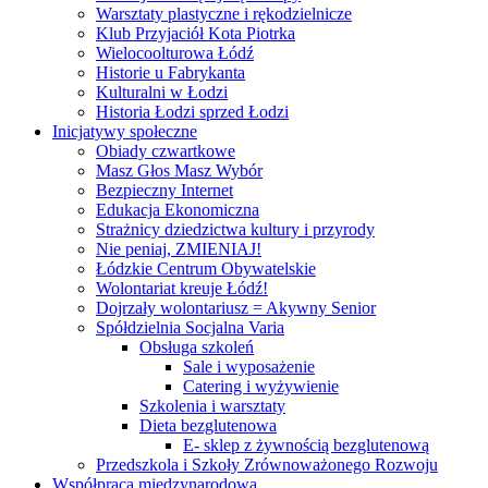
Warsztaty plastyczne i rękodzielnicze
Klub Przyjaciół Kota Piotrka
Wielocoolturowa Łódź
Historie u Fabrykanta
Kulturalni w Łodzi
Historia Łodzi sprzed Łodzi
Inicjatywy społeczne
Obiady czwartkowe
Masz Głos Masz Wybór
Bezpieczny Internet
Edukacja Ekonomiczna
Strażnicy dziedzictwa kultury i przyrody
Nie peniaj, ZMIENIAJ!
Łódzkie Centrum Obywatelskie
Wolontariat kreuje Łódź!
Dojrzały wolontariusz = Akywny Senior
Spółdzielnia Socjalna Varia
Obsługa szkoleń
Sale i wyposażenie
Catering i wyżywienie
Szkolenia i warsztaty
Dieta bezglutenowa
E- sklep z żywnością bezglutenową
Przedszkola i Szkoły Zrównoważonego Rozwoju
Współpraca międzynarodowa