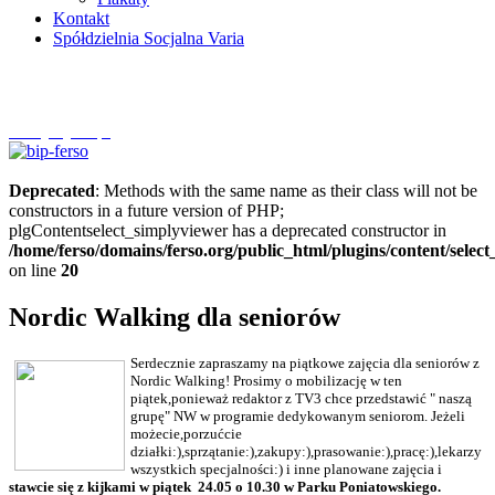
Kontakt
Spółdzielnia Socjalna Varia
Szczytnycel.pl
Deprecated
: Methods with the same name as their class will not be
constructors in a future version of PHP;
plgContentselect_simplyviewer has a deprecated constructor in
/home/ferso/domains/ferso.org/public_html/plugins/content/selec
on line
20
Nordic Walking dla seniorów
Serdecznie zapraszamy na piątkowe zajęcia dla seniorów z
Nordic Walking!
Prosimy o mobilizację w ten
piątek,ponieważ redaktor z TV3 chce przedstawić " naszą
grupę" NW w programie dedykowanym seniorom. Jeżeli
możecie,porzućcie
działki:),sprzątanie:),zakupy:),prasowanie:),pracę:),lekarzy
wszystkich specjalności:) i inne planowane zajęcia i
stawcie się z kijkami w piątek 24.05 o 10.30 w Parku Poniatowskiego.