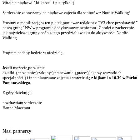
Witajcie piątkowi " kijkarze" i nie tylko :)
Serdecznie zapraszamy na piątkowe zajęcia dla seniorów z Nordic Walking!
Prosimy o mobilizację w ten piątek,ponieważ redaktor z TV3 chce przedstawić "
naszą grupę" NW w programie dedykowanym seniorom . Chodzi o zachęcenie
jak największej grupy osób z tego przedziału wieku do aktywności Nordic
Walking.
Program nadany będzie w niedzielę.
Jeżeli możecie,porzućcie
działki:),sprzątanie:),zakupy:),prasowanie:),pracę:),lekarzy wszystkich
specjalności:) i inne planowane zajęcia i
stawcie się z kijkami o 10.30 w Parku
Poniatowskiego.
Z góry dziękuję!
pozdrawiam serdecznie
Hanna Mazerant
© 2011 Copyright
FERSO
by
SelectStar.pl
Nasi partnerzy