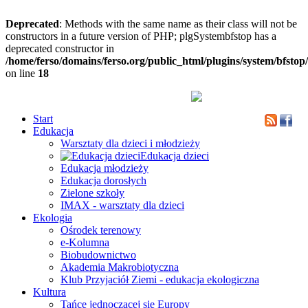
Deprecated
: Methods with the same name as their class will not be
constructors in a future version of PHP; plgSystembfstop has a
deprecated constructor in
/home/ferso/domains/ferso.org/public_html/plugins/system/bfstop
on line
18
Start
Edukacja
Warsztaty dla dzieci i młodzieży
Edukacja dzieci
Edukacja młodzieży
Edukacja dorosłych
Zielone szkoły
IMAX - warsztaty dla dzieci
Ekologia
Ośrodek terenowy
e-Kolumna
Biobudownictwo
Akademia Makrobiotyczna
Klub Przyjaciół Ziemi - edukacja ekologiczna
Kultura
Tańce jednoczącej się Europy