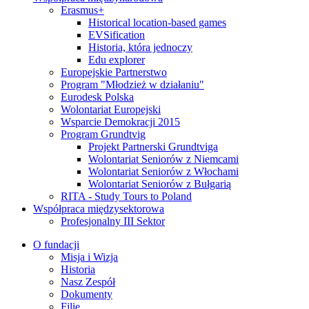
Erasmus+
Historical location-based games
EVSification
Historia, która jednoczy
Edu explorer
Europejskie Partnerstwo
Program "Młodzież w działaniu"
Eurodesk Polska
Wolontariat Europejski
Wsparcie Demokracji 2015
Program Grundtvig
Projekt Partnerski Grundtviga
Wolontariat Seniorów z Niemcami
Wolontariat Seniorów z Włochami
Wolontariat Seniorów z Bułgarią
RITA - Study Tours to Poland
Współpraca międzysektorowa
Profesjonalny III Sektor
O fundacji
Misja i Wizja
Historia
Nasz Zespół
Dokumenty
Filie