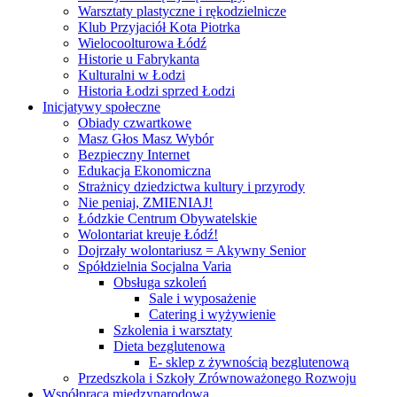
Warsztaty plastyczne i rękodzielnicze
Klub Przyjaciół Kota Piotrka
Wielocoolturowa Łódź
Historie u Fabrykanta
Kulturalni w Łodzi
Historia Łodzi sprzed Łodzi
Inicjatywy społeczne
Obiady czwartkowe
Masz Głos Masz Wybór
Bezpieczny Internet
Edukacja Ekonomiczna
Strażnicy dziedzictwa kultury i przyrody
Nie peniaj, ZMIENIAJ!
Łódzkie Centrum Obywatelskie
Wolontariat kreuje Łódź!
Dojrzały wolontariusz = Akywny Senior
Spółdzielnia Socjalna Varia
Obsługa szkoleń
Sale i wyposażenie
Catering i wyżywienie
Szkolenia i warsztaty
Dieta bezglutenowa
E- sklep z żywnością bezglutenową
Przedszkola i Szkoły Zrównoważonego Rozwoju
Współpraca międzynarodowa