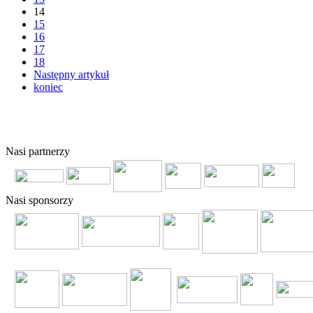
14
15
16
17
18
Następny artykuł
koniec
© 2011 Copyright
FERSO
by
SelectStar.pl
Nasi partnerzy
Nasi sponsorzy