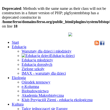
Deprecated
: Methods with the same name as their class will not be
constructors in a future version of PHP; plgSystembfstop has a
deprecated constructor in
/home/ferso/domains/ferso.org/public_html/plugins/system/bfstop
on line
18
Start
Edukacja
Warsztaty dla dzieci i młodzieży
Edukacja dzieci
Edukacja młodzieży
Edukacja dorosłych
Zielone szkoły
IMAX - warsztaty dla dzieci
Ekologia
Ośrodek terenowy
e-Kolumna
Biobudownictwo
Akademia Makrobiotyczna
Klub Przyjaciół Ziemi - edukacja ekologiczna
Kultura
Tańce jednoczącej się Europy